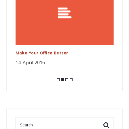
Make Your Office Better
Th
14. April 2016
14.